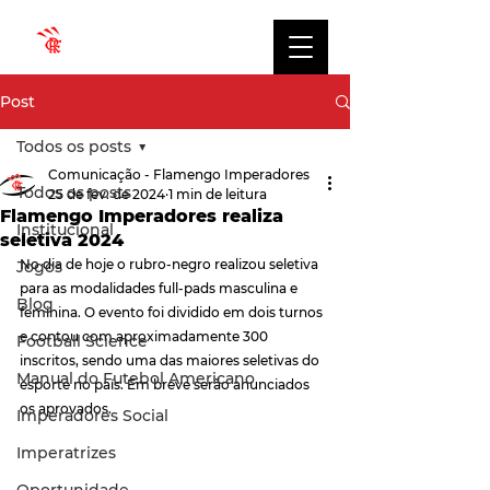
Post
Todos os posts
Comunicação - Flamengo Imperadores
Todos os posts
25 de fev. de 2024
1 min de leitura
Flamengo Imperadores realiza
Institucional
seletiva 2024
No dia de hoje o rubro-negro realizou seletiva 
Jogos
para as modalidades full-pads masculina e 
Blog
feminina. O evento foi dividido em dois turnos 
e contou com aproximadamente 300 
Football Science
inscritos, sendo uma das maiores seletivas do 
Manual do Futebol Americano
esporte no país. Em breve serão anunciados 
os aprovados.
Imperadores Social
Imperatrizes