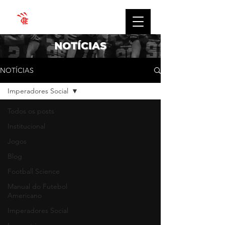
NOTÍCIAS
NOTÍCIAS
Imperadores Social
Todos os posts
Institucional
Jogos
Blog
Football Science
Manual do Futebol
Americano
Imperadores Social