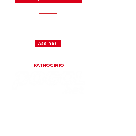
Fique por dentro de tudo que
acontece no Imperadores.
Assine nossa newsletter de graça!
Assinar
PATROCÍNIO
PARCEIROS