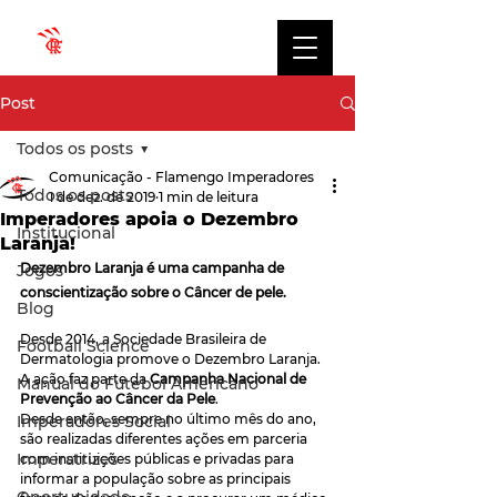
Post
Todos os posts
Comunicação - Flamengo Imperadores
Todos os posts
1 de dez. de 2019
1 min de leitura
Imperadores apoia o Dezembro
Institucional
Laranja!
Dezembro Laranja é uma campanha de 
Jogos
conscientização sobre o Câncer de pele.
Blog
Desde 2014, a Sociedade Brasileira de 
Football Science
Dermatologia promove o Dezembro Laranja. 
A ação faz parte da 
Campanha Nacional de 
Manual do Futebol Americano
Prevenção ao Câncer da Pele
.
Desde então, sempre no último mês do ano, 
Imperadores Social
são realizadas diferentes ações em parceria 
Imperatrizes
com instituições públicas e privadas para 
informar a população sobre as principais 