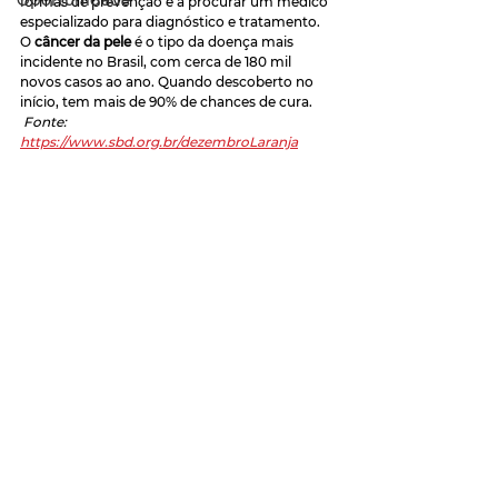
Oportunidade
formas de prevenção e a procurar um médico 
especializado para diagnóstico e tratamento. 
O 
câncer da pele
 é o tipo da doença mais 
incidente no Brasil, com cerca de 180 mil 
novos casos ao ano. Quando descoberto no 
início, tem mais de 90% de chances de cura.
Fonte: 
https://www.sbd.org.br/dezembroLaranja