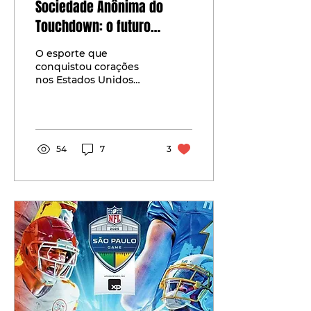
Sociedade Anônima do
Touchdown: o futuro
bilionário do futebol
O esporte que
americano no Brasil
conquistou corações
nos Estados Unidos
agora encontra um
terreno fértil no Brasil.
Mas não apenas como
paixão, e sim como...
54
7
3