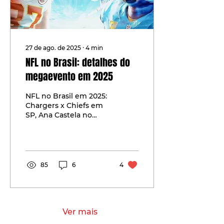
27 de ago. de 2025
∙
4
min
NFL no Brasil: detalhes do
megaevento em 2025
NFL no Brasil em 2025:
Chargers x Chiefs em
SP, Ana Castela no
show e impacto
bilionário para marcas
e patrocinadores.
85
6
4
Ver mais