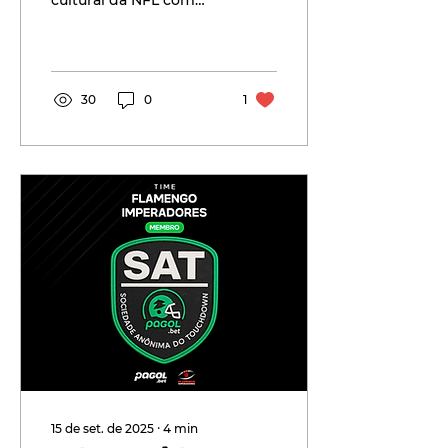
cultural da NFL com
Bad Bunny, impacto
latino, investimentos e
oportunidades reais no
Brasil.
30
0
1
15 de set. de 2025
∙
4
min