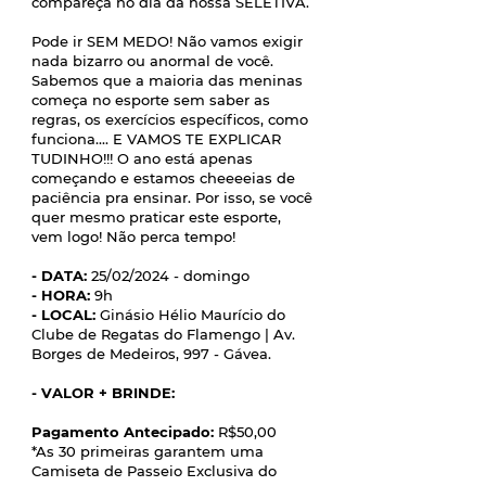
compareça no dia da nossa SELETIVA.
Pode ir SEM MEDO! Não vamos exigir
nada bizarro ou anormal de você.
Sabemos que a maioria das meninas
começa no esporte sem saber as
regras, os exercícios específicos, como
funciona.... E VAMOS TE EXPLICAR
TUDINHO!!! O ano está apenas
começando e estamos cheeeeias de
paciência pra ensinar. Por isso, se você
quer mesmo praticar este esporte,
vem logo! Não perca tempo!
- DATA:
25/02/2024 - domingo
- HORA:
9h
- LOCAL:
Ginásio Hélio Maurício do
Clube de Regatas do Flamengo | Av.
Borges de Medeiros, 997 - Gávea.
- VALOR + BRINDE:
Pagamento Antecipado:
R$50,00
*As 30 primeiras garantem uma
Camiseta de Passeio Exclusiva do