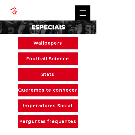
ESPECIAIS
Wallpapers
Football Science
Stats
Queremos te conhecer
Imperadores Social
Perguntas frequentes