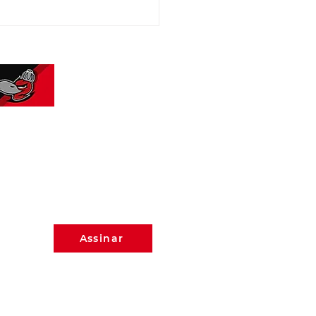
etiva para a Comissão
nica do Flamengo
eradores!
do que
Assinar
 graça!