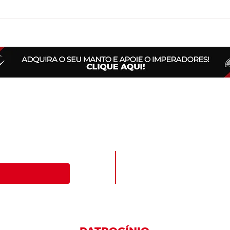
Cristiano Forte é o nosso
Sel
novo treinador de linha
Téc
ofensiva!
Imp
Fique por dentro de tu
acontece no Imperadores.
Assine nossa newsletter de