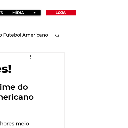
TS
MÍDIA
+
LOJA
o Futebol Americano
s!
ime do 
mericano 
lhores meio-