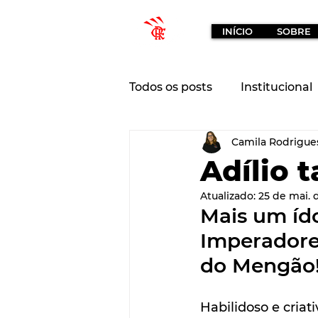
INÍCIO
SOBRE
Todos os posts
Institucional
Camila Rodrigue
Imperadores Social
Imp
Adílio 
Atualizado:
25 de mai. 
Mais um íd
Imperadore
do Mengão
Habilidoso e cria