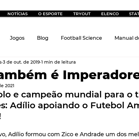
NOTÍCIAS
O ESPORTE
TRYOUT
ELENCO
STA
Jogos
Blog
Football Science
Manual d
s
3 de out. de 2019
1 min de leitura
eratrizes
Oportunidade
também é Imperadore
de 2021
olo e campeão mundial para o t
s: Adílio apoiando o Futebol A
!
tivo, Adílio formou com Zico e Andrade um dos me