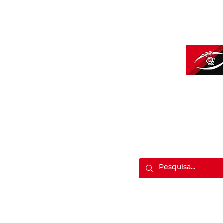
Flamengo Imperadores
divulga lista de
aprovados no Tryout
2026